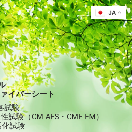
JA
ル
ファイバーシート
各試験
試験（CM-AFS・CMF-FM）
活化試験