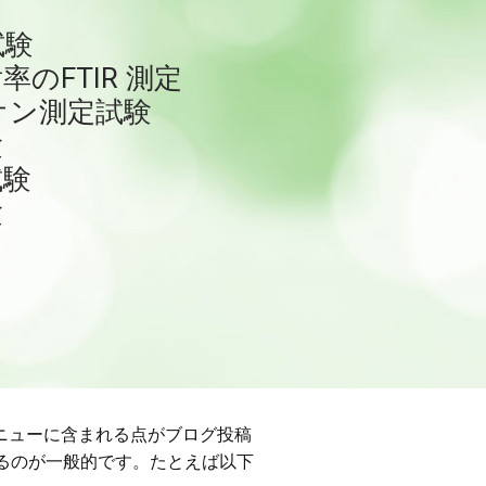
試験
のFTIR 測定
オン測定試験
験
試験
験
メニューに含まれる点がブログ投稿
るのが一般的です。たとえば以下