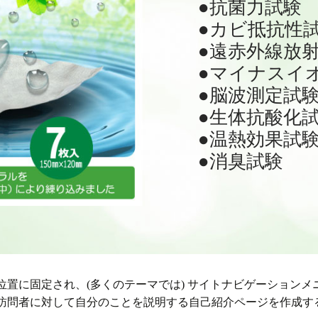
●抗菌力試験
●カビ抵抗性
●遠赤外線放射率
●マイナスイ
●脳波測定試
●生体抗酸化
●温熱効果試
●消臭試験
位置に固定され、(多くのテーマでは) サイトナビゲーション
訪問者に対して自分のことを説明する自己紹介ページを作成す