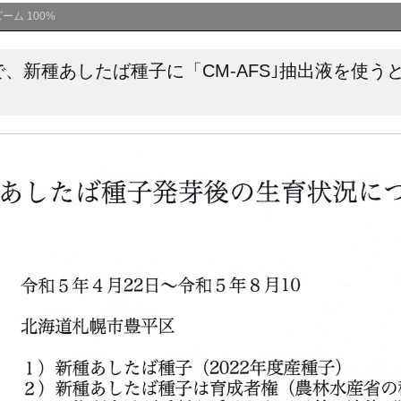
ズーム
100%
、新種あしたば種子に「CM-AFS｣抽出液を使う