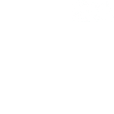
屋外での過酷な低温被害を
ております。農業分野で