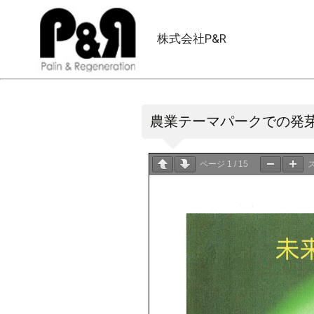
株式会社P&R
農業テーマパークでの発
ページ
1
/
15