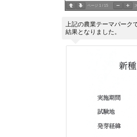
ページ
1
/
15
上記の農業テーマパークで
結果となりました。