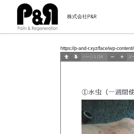
株式会社P&R
https://p-and-r.xyz/face/wp-cont
ページ
1
/
24
ズ