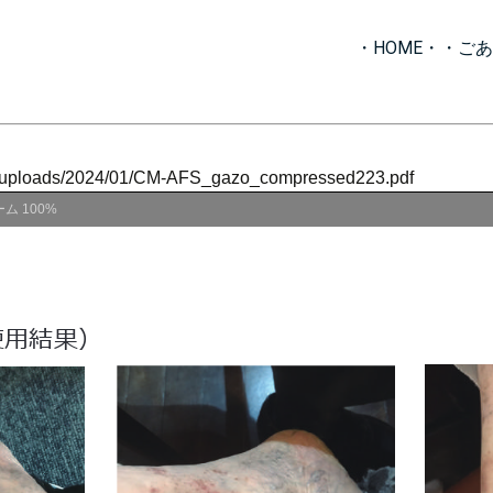
・HOME・
・ごあ
ent/uploads/2024/01/CM-AFS_gazo_compressed223.pdf
ーム
100%